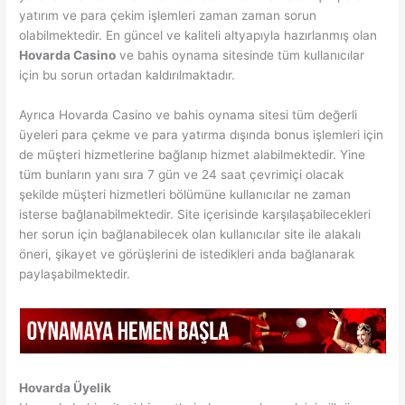
yatırım ve para çekim işlemleri zaman zaman sorun
olabilmektedir. En güncel ve kaliteli altyapıyla hazırlanmış olan
Hovarda Casino
ve bahis oynama sitesinde tüm kullanıcılar
için bu sorun ortadan kaldırılmaktadır.
Ayrıca Hovarda Casino ve bahis oynama sitesi tüm değerli
üyeleri para çekme ve para yatırma dışında bonus işlemleri için
de müşteri hizmetlerine bağlanıp hizmet alabilmektedir. Yine
tüm bunların yanı sıra 7 gün ve 24 saat çevrimiçi olacak
şekilde müşteri hizmetleri bölümüne kullanıcılar ne zaman
isterse bağlanabilmektedir. Site içerisinde karşılaşabilecekleri
her sorun için bağlanabilecek olan kullanıcılar site ile alakalı
öneri, şikayet ve görüşlerini de istedikleri anda bağlanarak
paylaşabilmektedir.
Hovarda Üyelik