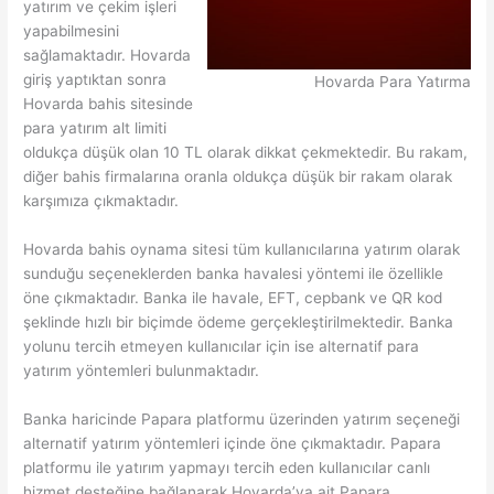
yatırım ve çekim işleri
yapabilmesini
sağlamaktadır. Hovarda
giriş yaptıktan sonra
Hovarda Para Yatırma
Hovarda bahis sitesinde
para yatırım alt limiti
oldukça düşük olan 10 TL olarak dikkat çekmektedir. Bu rakam,
diğer bahis firmalarına oranla oldukça düşük bir rakam olarak
karşımıza çıkmaktadır.
Hovarda bahis oynama sitesi tüm kullanıcılarına yatırım olarak
sunduğu seçeneklerden banka havalesi yöntemi ile özellikle
öne çıkmaktadır. Banka ile havale, EFT, cepbank ve QR kod
şeklinde hızlı bir biçimde ödeme gerçekleştirilmektedir. Banka
yolunu tercih etmeyen kullanıcılar için ise alternatif para
yatırım yöntemleri bulunmaktadır.
Banka haricinde Papara platformu üzerinden yatırım seçeneği
alternatif yatırım yöntemleri içinde öne çıkmaktadır. Papara
platformu ile yatırım yapmayı tercih eden kullanıcılar canlı
hizmet desteğine bağlanarak Hovarda’ya ait Papara