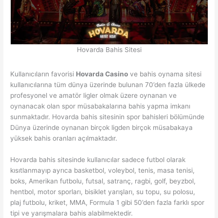
Hovarda Bahis Sitesi
Kullanıcıların favorisi
Hovarda Casino
ve bahis oynama sitesi
kullanıcılarına tüm dünya üzerinde bulunan 70’den fazla ülkede
profesyonel ve amatör ligler olmak üzere oynanan ve
oynanacak olan spor müsabakalarına bahis yapma imkanı
sunmaktadır. Hovarda bahis sitesinin spor bahisleri bölümünde
Dünya üzerinde oynanan birçok ligden birçok müsabakaya
yüksek bahis oranları açılmaktadır.
Hovarda bahis sitesinde kullanıcılar sadece futbol olarak
kısıtlanmayıp ayrıca basketbol, voleybol, tenis, masa tenisi,
boks, Amerikan futbolu, futsal, satranç, ragbi, golf, beyzbol,
hentbol, motor sporları, bisiklet yarışları, su topu, su polosu,
plaj futbolu, kriket, MMA, Formula 1 gibi 50’den fazla farklı spor
tipi ve yarışmalara bahis alabilmektedir.