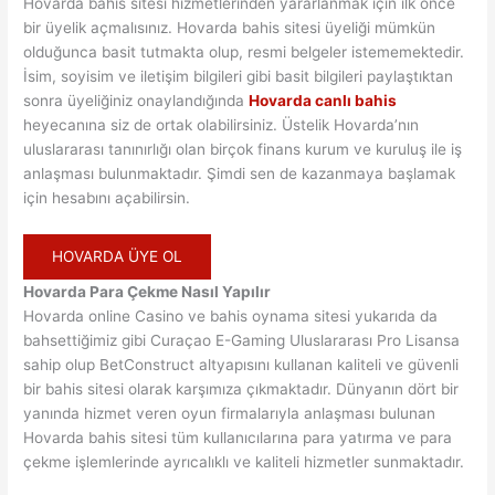
Hovarda bahis sitesi hizmetlerinden yararlanmak için ilk önce
bir üyelik açmalısınız. Hovarda bahis sitesi üyeliği mümkün
olduğunca basit tutmakta olup, resmi belgeler istememektedir.
İsim, soyisim ve iletişim bilgileri gibi basit bilgileri paylaştıktan
sonra üyeliğiniz onaylandığında
Hovarda canlı bahis
heyecanına siz de ortak olabilirsiniz. Üstelik Hovarda’nın
uluslararası tanınırlığı olan birçok finans kurum ve kuruluş ile iş
anlaşması bulunmaktadır. Şimdi sen de kazanmaya başlamak
için hesabını açabilirsin.
HOVARDA ÜYE OL
Hovarda Para Çekme Nasıl Yapılır
Hovarda online Casino ve bahis oynama sitesi yukarıda da
bahsettiğimiz gibi Curaçao E-Gaming Uluslararası Pro Lisansa
sahip olup BetConstruct altyapısını kullanan kaliteli ve güvenli
bir bahis sitesi olarak karşımıza çıkmaktadır. Dünyanın dört bir
yanında hizmet veren oyun firmalarıyla anlaşması bulunan
Hovarda bahis sitesi tüm kullanıcılarına para yatırma ve para
çekme işlemlerinde ayrıcalıklı ve kaliteli hizmetler sunmaktadır.