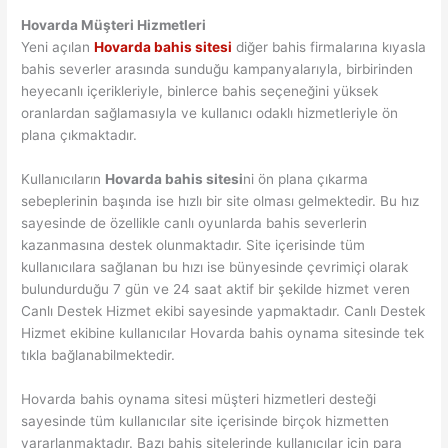
Hovarda Müşteri Hizmetleri
Yeni açılan
Hovarda bahis sitesi
diğer bahis firmalarına kıyasla
bahis severler arasında sunduğu kampanyalarıyla, birbirinden
heyecanlı içerikleriyle, binlerce bahis seçeneğini yüksek
oranlardan sağlamasıyla ve kullanıcı odaklı hizmetleriyle ön
plana çıkmaktadır.
Kullanıcıların
Hovarda bahis sitesi
ni ön plana çıkarma
sebeplerinin başında ise hızlı bir site olması gelmektedir. Bu hız
sayesinde de özellikle canlı oyunlarda bahis severlerin
kazanmasına destek olunmaktadır. Site içerisinde tüm
kullanıcılara sağlanan bu hızı ise bünyesinde çevrimiçi olarak
bulundurduğu 7 gün ve 24 saat aktif bir şekilde hizmet veren
Canlı Destek Hizmet ekibi sayesinde yapmaktadır. Canlı Destek
Hizmet ekibine kullanıcılar Hovarda bahis oynama sitesinde tek
tıkla bağlanabilmektedir.
Hovarda bahis oynama sitesi müşteri hizmetleri desteği
sayesinde tüm kullanıcılar site içerisinde birçok hizmetten
yararlanmaktadır. Bazı bahis sitelerinde kullanıcılar için para