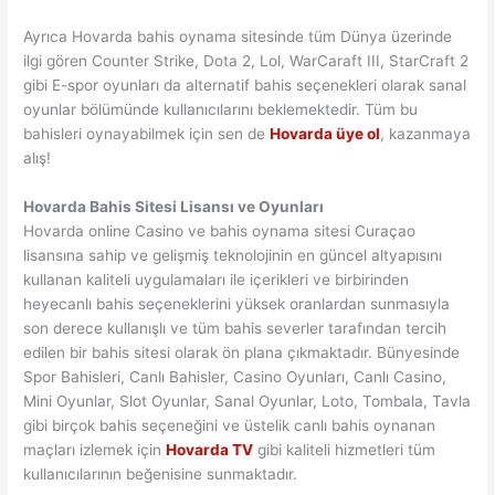
Ayrıca Hovarda bahis oynama sitesinde tüm Dünya üzerinde
ilgi gören Counter Strike, Dota 2, Lol, WarCaraft III, StarCraft 2
gibi E-spor oyunları da alternatif bahis seçenekleri olarak sanal
oyunlar bölümünde kullanıcılarını beklemektedir. Tüm bu
bahisleri oynayabilmek için sen de
Hovarda üye ol
, kazanmaya
alış!
Hovarda Bahis Sitesi Lisansı ve Oyunları
Hovarda online Casino ve bahis oynama sitesi Curaçao
lisansına sahip ve gelişmiş teknolojinin en güncel altyapısını
kullanan kaliteli uygulamaları ile içerikleri ve birbirinden
heyecanlı bahis seçeneklerini yüksek oranlardan sunmasıyla
son derece kullanışlı ve tüm bahis severler tarafından tercih
edilen bir bahis sitesi olarak ön plana çıkmaktadır. Bünyesinde
Spor Bahisleri, Canlı Bahisler, Casino Oyunları, Canlı Casino,
Mini Oyunlar, Slot Oyunlar, Sanal Oyunlar, Loto, Tombala, Tavla
gibi birçok bahis seçeneğini ve üstelik canlı bahis oynanan
maçları izlemek için
Hovarda TV
gibi kaliteli hizmetleri tüm
kullanıcılarının beğenisine sunmaktadır.