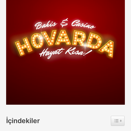
İçindekiler
Toggle 