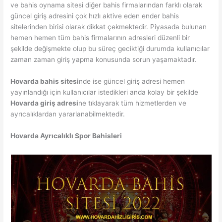
ve bahis oynama sitesi diğer bahis firmalarından farklı olarak
güncel giriş adresini çok hızlı aktive eden ender bahis
sitelerinden birisi olarak dikkat çekmektedir. Piyasada bulunan
hemen hemen tüm bahis firmalarının adresleri düzenli bir
şekilde değişmekte olup bu süreç geciktiği durumda kullanıcılar
zaman zaman giriş yapma konusunda sorun yaşamaktadır.
Hovarda bahis sitesi
nde ise güncel giriş adresi hemen
yayınlandığı için kullanıcılar istedikleri anda kolay bir şekilde
Hovarda giriş adresi
ne tıklayarak tüm hizmetlerden ve
ayrıcalıklardan yararlanabilmektedir.
Hovarda Ayrıcalıklı Spor Bahisleri